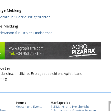
rige Meldung
ernte in Südtirol ist gestartet
te Meldung
chsaison für Tiroler Himbeeren
örter
, durchschnittliche, Ertragsaussichten, Apfel, Land,
burg
Events
Marktpreise
Messen und Events
BLE Markt- und Preisbericht
eben
Auktionspreise Gemüse Spanien