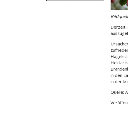
Bildquel
Derzeit 
auszugeh
Ursachen
zufriede
Hagelsch
Hektar i
Brandenb
in den L
in der kr
Quelle: 
Veröffen