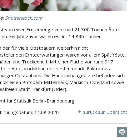
le:
Shutterstock.com
ist von einer Erntemenge von rund 21 300 Tonnen Äpfel
en. Ein Jahr zuvor waren es nur 14 896 Tonnen.
 der für viele Obstbauern weiterhin nicht
nstellenden Ernteerwartungen waren vor allem Spätfröste,
äden und Trockenheit. Mit einer Fläche von rund 917
st die Apfelproduktion der bestimmende Faktor des
urger Obstanbaus. Die Hauptanbaugebiete befinden sich
andkreisen Potsdam-Mittelmark, Märkisch-Oderland sowie
eisfreien Stadt Frankfurt (Oder).
Amt für Statistik Berlin-Brandenburg
zurück zur Übersicht
tlichungsdatum: 14.08.2020