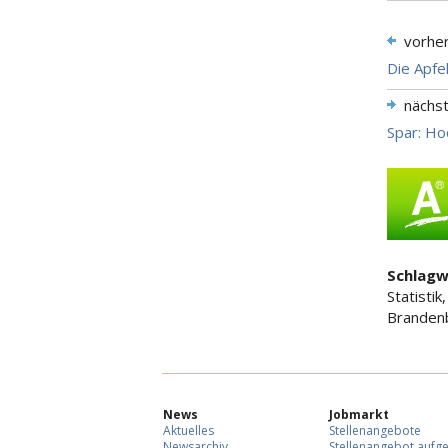
vorhe
Die Apfel
nächs
Spar: Ho
Schlagw
Statistik
Branden
News
Jobmarkt
Aktuelles
Stellenangebote
Newsarchiv
Stellenangebot aufg