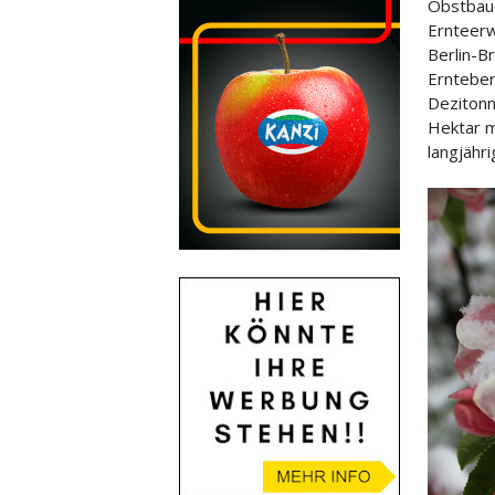
Obstbaue
Ernteerwa
Berlin-B
Ernteber
Dezitonn
Hektar m
langjähri