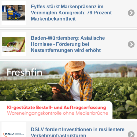
Fyffes stärkt Markenpräsenz im
Vereinigten Königreich: 79 Prozent
Markenbekanntheit
Baden-Württemberg: Asiatische
Hornisse - Förderung bei
Nestentfernungen wird erhöht
DSLV fordert Investitionen in resilientere
Verkehrsinfrastrukturen