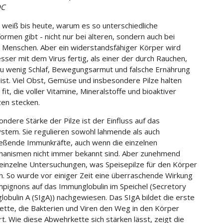
C
weiß bis heute, warum es so unterschiedliche
ormen gibt - nicht nur bei älteren, sondern auch bei
 Menschen. Aber ein widerstandsfähiger Körper wird
esser mit dem Virus fertig, als einer der durch Rauchen,
zu wenig Schlaf, Bewegungsarmut und falsche Ernährung
 ist. Viel Obst, Gemüse und insbesondere Pilze halten
it, die voller Vitamine, Mineralstoffe und bioaktiver
en stecken.
ondere Stärke der Pilze ist der Einfluss auf das
tem. Sie regulieren sowohl lahmende als auch
eßende Immunkräfte, auch wenn die einzelnen
anismen nicht immer bekannt sind. Aber zunehmend
 einzelne Untersuchungen, was Speisepilze für den Körper
. So wurde vor einiger Zeit eine überraschende Wirkung
pignons auf das Immunglobulin im Speichel (Secretory
obulin A (SIgA)) nachgewiesen. Das SIgA bildet die erste
tte, die Bakterien und Viren den Weg in den Körper
t. Wie diese Abwehrkette sich stärken lässt, zeigt die