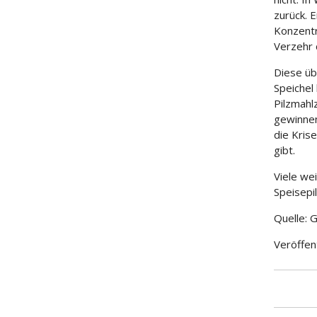
zurück. E
Konzentr
Verzehr d
Diese üb
Speichel
Pilzmahl
gewinnen
die Kri
gibt.
Viele we
Speisepi
Quelle:
Veröffen