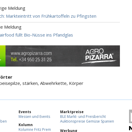
rige Meldung
ch: Markteintritt von Frühkartoffeln zu Pfingsten
te Meldung
airfood füllt Bio-Nüsse ins Pfandglas
örter
Speisepilze, stärken, Abwehrkette, Körper
Events
Marktpreise
Messen und Events
BLE Markt- und Preisbericht
eben
Auktionspreise Gemüse Spanien
Kolumn
Kolumne Fritz Prem
Werbung