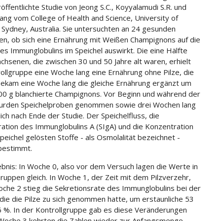
öffentlichte Studie von Jeong S.C., Koyyalamudi S.R. und
ang vom College of Health and Science, University of
Sydney, Australia. Sie untersuchten an 24 gesunden
igen, ob sich eine Ernährung mit Weißen Champignons auf die
s Immunglobulins im Speichel auswirkt. Die eine Hälfte
chsenen, die zwischen 30 und 50 Jahre alt waren, erhielt
rollgruppe eine Woche lang eine Ernährung ohne Pilze, die
ekam eine Woche lang die gleiche Ernährung ergänzt um
100 g blanchierte Champignons. Vor Beginn und während der
wurden Speichelproben genommen sowie drei Wochen lang
ich nach Ende der Studie. Der Speichelfluss, die
ation des Immunglobulins A (SIgA) und die Konzentration
Speichel gelösten Stoffe - als Osmolalität bezeichnet -
bestimmt.
bnis: In Woche 0, also vor dem Versuch lagen die Werte in
ruppen gleich. In Woche 1, der Zeit mit dem Pilzverzehr,
oche 2 stieg die Sekretionsrate des Immunglobulins bei der
die die Pilze zu sich genommen hatte, um erstaunliche 53
 %. In der Kontrollgruppe gab es diese Veränderungen
n Woche 3 kehrten die Zahlen wieder zur Anfangsmenge