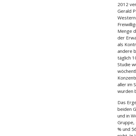
2012 ver
Gerald P
Western 
Freiwill
Menge de
der Erwa
als Kont
andere b
täglich 
Studie 
wöchentl
Konzentr
aller im 
wurden 
Das Erge
beiden G
und in W
Gruppe, 
% und 56
nicht. I