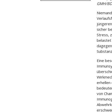
GMH/BD
Niemand 
Verlaufsf
jüngeren
sicher b
Stress, 
belastet
dagegen f
Substanz
Eine bes
Immunsys
überschi
Wirkmech
erhellen
bedeuten
von Cham
Immunogl
Abwehrke
erschwer