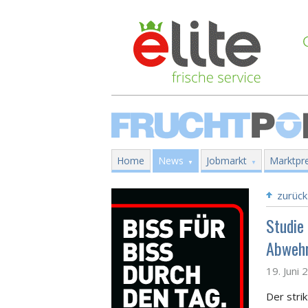
Home
News
Jobmarkt
Marktpre
zurück
Studie 
Abwehr
19. Juni 
Der stri