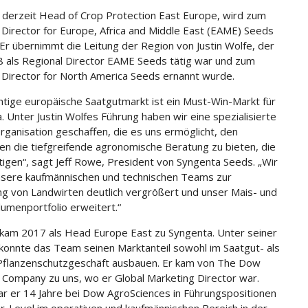
i, derzeit Head of Crop Protection East Europe, wird zum
 Director for Europe, Africa and Middle East (EAME) Seeds
 Er übernimmt die Leitung der Region von Justin Wolfe, der
8 als Regional Director EAME Seeds tätig war und zum
 Director for North America Seeds ernannt wurde.
htige europäische Saatgutmarkt ist ein Must-Win-Markt für
. Unter Justin Wolfes Führung haben wir eine spezialisierte
rganisation geschaffen, die es uns ermöglicht, den
en die tiefgreifende agronomische Beratung zu bieten, die
tigen“, sagt Jeff Rowe, President von Syngenta Seeds. „Wir
sere kaufmännischen und technischen Teams zur
g von Landwirten deutlich vergrößert und unser Mais- und
umenportfolio erweitert.“
i kam 2017 als Head Europe East zu Syngenta. Unter seiner
konnte das Team seinen Marktanteil sowohl im Saatgut- als
Pflanzenschutzgeschäft ausbauen. Er kam von The Dow
 Company zu uns, wo er Global Marketing Director war.
r er 14 Jahre bei Dow AgroSciences in Führungspositionen