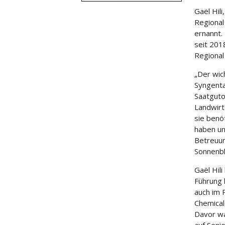
Gaël Hil
Regional
ernannt.
seit 201
Regional
„Der wic
Syngenta
Saatguto
Landwirt
sie benö
haben un
Betreuun
Sonnenbl
Gaël Hil
Führung 
auch im 
Chemical
Davor wa