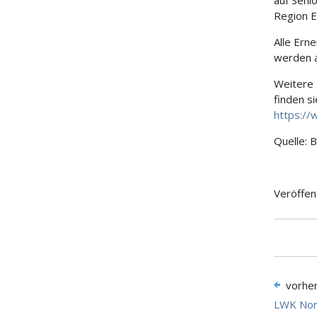
auf Seni
Region E
Alle Ern
werden a
Weitere 
finden s
https:/
Quelle: 
Veröffen
vorhe
LWK Nor