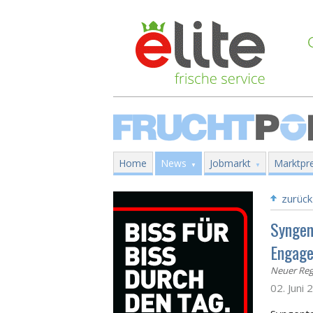
Home
News
Jobmarkt
Marktpre
zurück
Syngen
Engage
Neuer Regi
02. Juni 