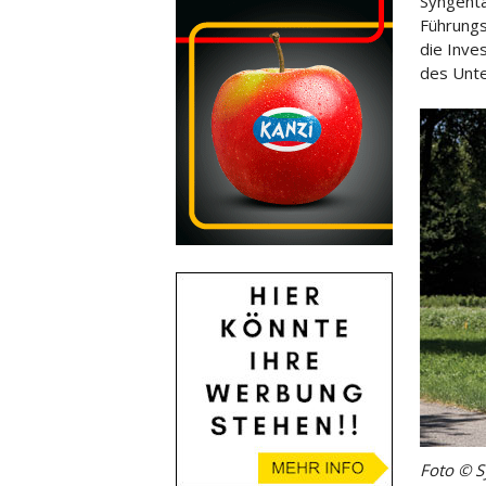
Syngenta
Führungs
die Inves
des Unt
Foto © S