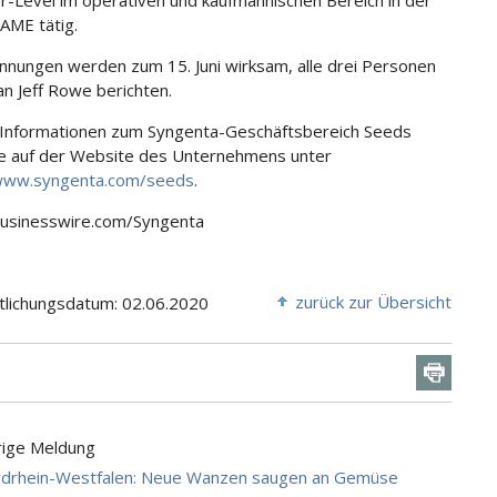
or-Level im operativen und kaufmännischen Bereich in der
AME tätig.
ennungen werden zum 15. Juni wirksam, alle drei Personen
n Jeff Rowe berichten.
Informationen zum Syngenta-Geschäftsbereich Seeds
ie auf der Website des Unternehmens unter
/www.syngenta.com/seeds
.
Businesswire.com/Syngenta
zurück zur Übersicht
tlichungsdatum: 02.06.2020
rige Meldung
drhein-Westfalen: Neue Wanzen saugen an Gemüse