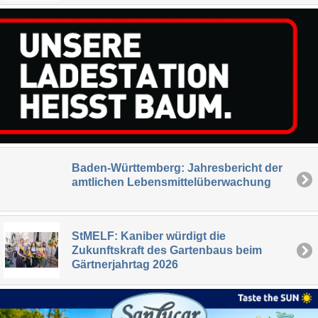
Baden-Württemberg: Jahresbericht der
amtlichen Lebensmittelüberwachung
StMELF: Kaniber würdigt die
Zukunftskraft des Gartenbaus beim
Gärtnerjahrtag 2026