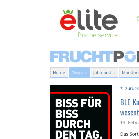
Home
News
Jobmarkt
Marktpre
zurück
BLE-Ka
wesent
13. Febr
Das Sort