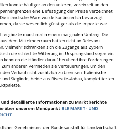
ällen konnte häufiger an den unteren, vereinzelt an den
pannengrenzen eine Befestigung der Preise verzeichnet
Die inländische Ware wurde kontinuierlich bevorzugt
men, da sie wesentlich günstiger als die Importe war.
ch ergänzte manchmal in einem marginalen Umfang. Die
 aus dem Mittelmeerraum hatten nicht an Relevanz
, vielmehr schränkten sich die Zugänge aus Zypern
durch die schlechte Witterung im Ursprungsland sogar ein.
n konnten die Händler darauf beruhend ihre Forderungen
 Zum anderen vermieden sie Verteuerungen, um den
nden Verkauf nicht zusätzlich zu bremsen. Italienische
e und Sieglinde, beide aus Bisestile-Anbau, komplettierten
uktpalette.
 und detaillierte Informationen zu Marktberichte
Sie über unserem Menüpunkt
BLE MARKT- UND
RICHT
.
ndlicher Genehmigung der Bundesanstalt für Landwirtschaft