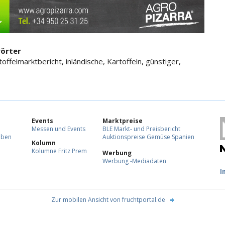
örter
offelmarktbericht, inländische, Kartoffeln, günstiger,
Events
Marktpreise
Messen und Events
BLE Markt- und Preisbericht
eben
Auktionspreise Gemüse Spanien
Kolumn
Kolumne Fritz Prem
Werbung
Werbung -Mediadaten
F
I
Zur mobilen Ansicht von fruchtportal.de