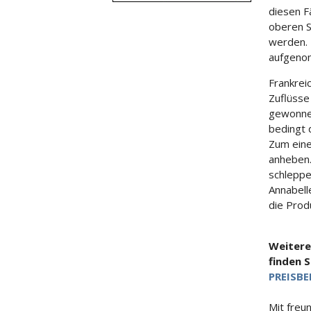
diesen F
oberen S
werden. 
aufgenom
Frankrei
Zuflüsse
gewonnen
bedingt 
Zum eine
anheben.
schleppe
Annabell
die Prod
Weitere
finden 
PREISBE
Mit freu