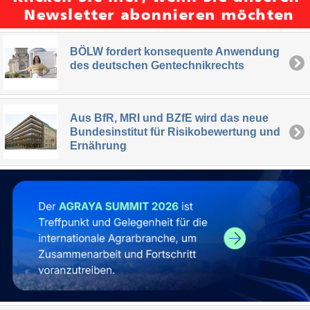
BÖLW fordert konsequente Anwendung
des deutschen Gentechnikrechts
Aus BfR, MRI und BZfE wird das neue
Bundesinstitut für Risikobewertung und
Ernährung