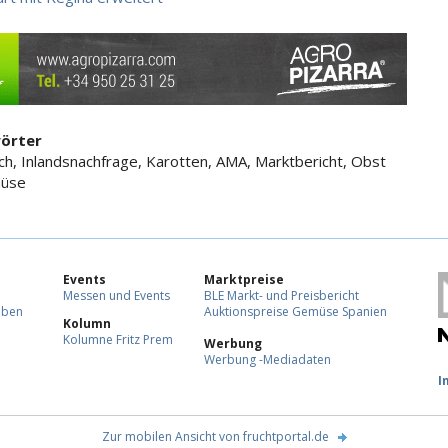
örter
ch, Inlandsnachfrage, Karotten, AMA, Marktbericht, Obst
üse
Events
Marktpreise
Messen und Events
BLE Markt- und Preisbericht
eben
Auktionspreise Gemüse Spanien
Kolumn
Kolumne Fritz Prem
Werbung
Werbung -Mediadaten
F
I
Zur mobilen Ansicht von fruchtportal.de