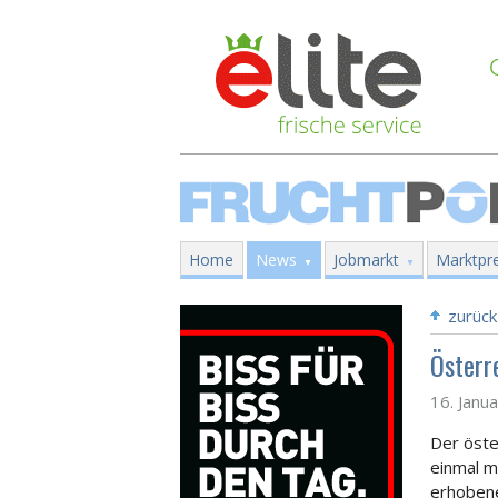
Home
News
Jobmarkt
Marktpre
zurück
Österr
16. Janu
Der öste
einmal m
erhobene