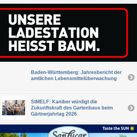
Baden-Württemberg: Jahresbericht der
amtlichen Lebensmittelüberwachung
StMELF: Kaniber würdigt die
Zukunftskraft des Gartenbaus beim
Gärtnerjahrtag 2026