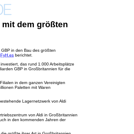
n mit dem größten
nen GBP in den Bau des größten
e
FyH.es
berichtet.
investiert, das rund 1.000 Arbeitsplätze
lliarden GBP in Großbritannien für die
 Filialen in dem ganzen Vereinigten
Millionen Paletten mit Waren
bestehende Lagernetzwerk von Aldi
ertriebszentrum von Aldi in Großbritannien
auch in den kommenden Jahren der
ie größte ihrer Art in Großbritannien.