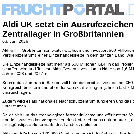
Aldi UK setzt ein Ausrufezeiche
Zentrallager in Großbritannien
03. Juni 2026
Aldi will in Großbritannien weiter wachsen und investiert 500 Millio
Vertriebszentrums einer Einzelhandelskette in dem ganzen Land,
wi
Die Einzelhandelskette hat mehr als 500 Millionen GBP in das Projekt 
schaffen wird und Teil von Aldis Gesamtinvestition in Höhe von 1,6 Mi
Jahre 2026 und 2027 ist.
Sobald das Zentrum in Bardon voll betriebsbereit ist, wird es fast 350
Königreich beliefern und über die Kapazität verfügen, jährlich fast 7 
umzuschlagen.
Zudem wird es als nationales Nachschubzentrum fungieren und das 
unterstützen.
Da es sich um das technologisch fortschrittlichste und effizienteste V
handelt, wird es das Versprechen des Unternehmens untermauern, 
preisgünstigste Supermarkt des Landes zu bleiben.
Mit einer Fläche von 120.000 Quadratmetern ist die Anlage in Bardon d