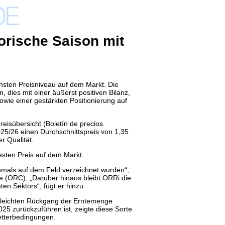
orische Saison mit
hsten Preisniveau auf dem Markt. Die
n, dies
mit einer äußerst positiven Bilanz,
owie einer gestärkten Positionierung auf
reisübersicht (Boletín de precios
025/26 einen Durchschnittspreis von 1,35
r Qualität.
esten Preis auf dem Markt.
jemals auf dem Feld verzeichnet wurden“,
e (ORC). „Darüber hinaus bleibt ORRi die
n Sektors“, fügt er hinzu.
n leichten Rückgang der Erntemenge
25 zurückzuführen ist, zeigte diese Sorte
etterbedingungen.