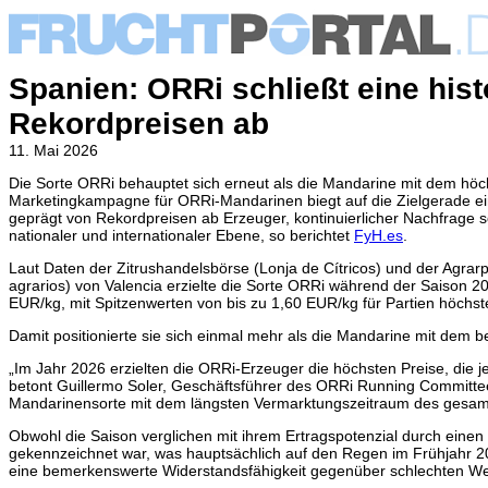
Spanien: ORRi schließt eine hist
Rekordpreisen ab
11. Mai 2026
Die Sorte ORRi behauptet sich erneut als die Mandarine mit dem höc
Marketingkampagne für ORRi-Mandarinen biegt auf die Zielgerade ei
geprägt von Rekordpreisen ab Erzeuger, kontinuierlicher Nachfrage s
nationaler und internationaler Ebene, so berichtet
FyH.es
.
Laut Daten der Zitrushandelsbörse (Lonja de Cítricos) und der Agrarp
agrarios) von Valencia erzielte die Sorte ORRi während der Saison 2
EUR/kg, mit Spitzenwerten von bis zu 1,60 EUR/kg für Partien höchste
Damit positionierte sie sich einmal mehr als die Mandarine mit dem b
„Im Jahr 2026 erzielten die ORRi-Erzeuger die höchsten Preise, die 
betont Guillermo Soler, Geschäftsführer des ORRi Running Committe
Mandarinensorte mit dem längsten Vermarktungszeitraum des gesamte
Obwohl die Saison verglichen mit ihrem Ertragspotenzial durch eine
gekennzeichnet war, was hauptsächlich auf den Regen im Frühjahr 20
eine bemerkenswerte Widerstandsfähigkeit gegenüber schlechten W