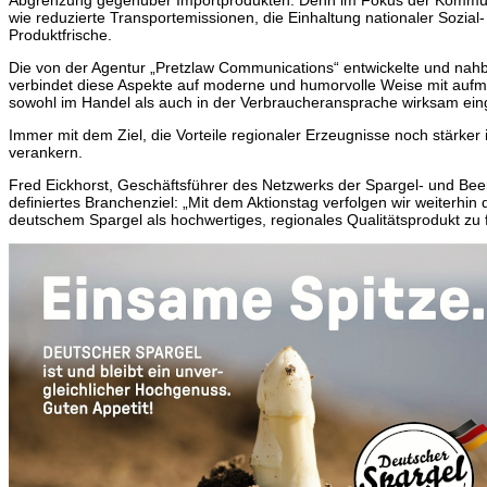
Abgrenzung gegenüber Importprodukten. Denn im Fokus der Kommuni
wie reduzierte Transportemissionen, die Einhaltung nationaler Sozia
Produktfrische.
Die von der Agentur „Pretzlaw Communications“ entwickelte und nahb
verbindet diese Aspekte auf moderne und humorvolle Weise mit aufm
sowohl im Handel als auch in der Verbraucheransprache wirksam ei
Immer mit dem Ziel, die Vorteile regionaler Erzeugnisse noch stärke
verankern.
Fred Eickhorst, Geschäftsführer des Netzwerks der Spargel- und Beer
definiertes Branchenziel: „Mit dem Aktionstag verfolgen wir weiterhi
deutschem Spargel als hochwertiges, regionales Qualitätsprodukt zu 