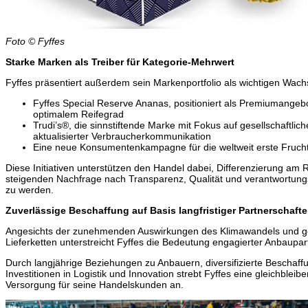
Foto © Fyffes
Starke Marken als Treiber für Kategorie-Mehrwert
Fyffes präsentiert außerdem sein Markenportfolio als wichtigen Wach
Fyffes Special Reserve Ananas, positioniert als Premiumange
optimalem Reifegrad
Trudi’s®, die sinnstiftende Marke mit Fokus auf gesellschaftli
aktualisierter Verbraucherkommunikation
Eine neue Konsumentenkampagne für die weltweit erste Fruch
Diese Initiativen unterstützen den Handel dabei, Differenzierung am R
steigenden Nachfrage nach Transparenz, Qualität und verantwortung
zu werden.
Zuverlässige Beschaffung auf Basis langfristiger Partnerschaft
Angesichts der zunehmenden Auswirkungen des Klimawandels und ge
Lieferketten unterstreicht Fyffes die Bedeutung engagierter Anbaupa
Durch langjährige Beziehungen zu Anbauern, diversifizierte Beschaffu
Investitionen in Logistik und Innovation strebt Fyffes eine gleichbleib
Versorgung für seine Handelskunden an.