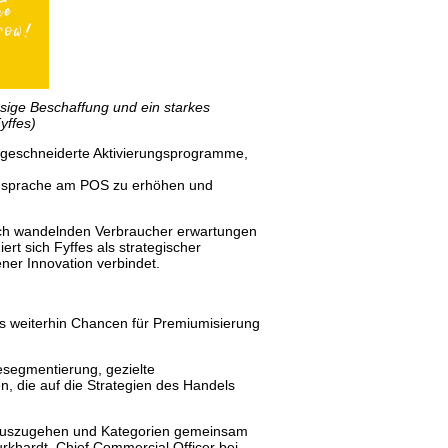
sige Beschaffung und ein starkes
yffes)
ßgeschneiderte Aktivierungsprogramme,
-Ansprache am POS zu erhöhen und
 sich wandelnden Verbraucher erwartungen
rt sich Fyffes als strategischer
ener Innovation verbindet.
s weiterhin Chancen für Premiumisierung
iesegmentierung, gezielte
 die auf die Strategien des Handels
hinauszugehen und Kategorien gemeinsam
rkhardt, Chief Commercial Officer bei