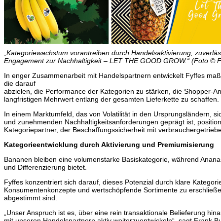
„Kategoriewachstum vorantreiben durch Handelsaktivierung, zuverläs
Engagement zur Nachhaltigkeit – LET THE GOOD GROW.“ (Foto © F
In enger Zusammenarbeit mit Handelspartnern entwickelt Fyffes ma
die darauf
abzielen, die Performance der Kategorien zu stärken, die Shopper
langfristigen Mehrwert entlang der gesamten Lieferkette zu schaffen.
In einem Marktumfeld, das von Volatilität in den Ursprungsländern,
und zunehmenden Nachhaltigkeitsanforderungen geprägt ist, positionie
Kategoriepartner, der Beschaffungssicherheit mit verbrauchergetrieb
Kategorieentwicklung durch Aktivierung und Premiumisierung
Bananen bleiben eine volumenstarke Basiskategorie, während Anana
und Differenzierung bietet.
Fyffes konzentriert sich darauf, dieses Potenzial durch klare Kategor
Konsumentenkonzepte und wertschöpfende Sortimente zu erschließen,
abgestimmt sind.
„Unser Anspruch ist es, über eine rein transaktionale Belieferung 
mit unseren Handelspartnern aktiv weiterzuentwickeln“, sagt Frank Bu