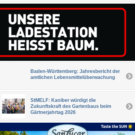
Baden-Württemberg: Jahresbericht der
amtlichen Lebensmittelüberwachung
StMELF: Kaniber würdigt die
Zukunftskraft des Gartenbaus beim
Gärtnerjahrtag 2026