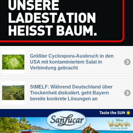
Größter Cyclospora-Ausbruch in den
USA mit kontaminiertem Salat in
Verbindung gebracht
StMELF: Während Deutschland über
Trockenheit diskutiert, geht Bayern
bereits konkrete Lösungen an