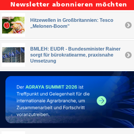
Hitzewellen in Großbritannien: Tesco
„Melonen-Boom“
BMLEH: EUDR - Bundesminister Rainer
sorgt für bürokratiearme, praxisnahe
Umsetzung