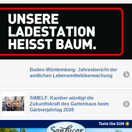
Baden-Württemberg: Jahresbericht der
amtlichen Lebensmittelüberwachung
StMELF: Kaniber würdigt die
Zukunftskraft des Gartenbaus beim
Gärtnerjahrtag 2026