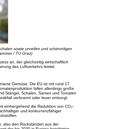
Schalen sowie unreifen und schimmligen
ghammer / TU Graz)
ss an, der gleichzeitig wirtschaftlich
erung des Luftverkehrs leistet.
mierte Gemüse. Die EU ist mit rund 17
omatenproduktion fallen allerdings große
 und Stängel, Schalen, Samen und Tomaten
abfall verbrannt oder teuer entsorgt.
amit einhergehend die Reduktion von CO₂-
achhaltiger und konkurrenzfähiger
Rohstoffen.
, also den Rückständen aus der
ent der bis 2030 in Europa benötigten