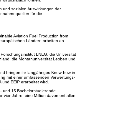
 wirtschaftlich lohnen.“
en und sozialen Auswirkungen der
innahmequellen für die
tainable Aviation Fuel Production from
 europäischen Ländern arbeiten an
orschungsinstitut LNEG, die Universität
nland, die Montanuniversität Leoben und
und bringen ihr langjähriges Know-how in
chung mit einer umfassenden Verwertungs-
A und EEIP erarbeitet wird.
- und 15 Bachelorstudierende
 vier Jahre, eine Million davon entfallen