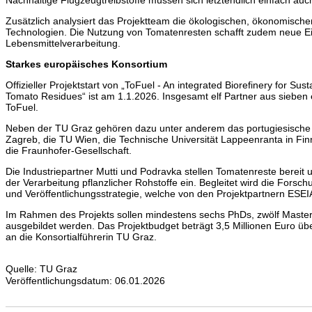
Nachhaltige Flugzeugtreibstoffe müssen sich letztendlich einfach auch
Zusätzlich analysiert das Projektteam die ökologischen, ökonomisch
Technologien. Die Nutzung von Tomatenresten schafft zudem neue E
Lebensmittelverarbeitung.
Starkes europäisches Konsortium
Offizieller Projektstart von „ToFuel - An integrated Biorefinery for Sus
Tomato Residues“ ist am 1.1.2026. Insgesamt elf Partner aus sieben
ToFuel.
Neben der TU Graz gehören dazu unter anderem das portugiesische F
Zagreb, die TU Wien, die Technische Universität Lappeenranta in Fin
die Fraunhofer-Gesellschaft.
Die Industriepartner Mutti und Podravka stellen Tomatenreste bereit 
der Verarbeitung pflanzlicher Rohstoffe ein. Begleitet wird die Fors
und Veröffentlichungsstrategie, welche von den Projektpartnern ESEI
Im Rahmen des Projekts sollen mindestens sechs PhDs, zwölf Master
ausgebildet werden. Das Projektbudget beträgt 3,5 Millionen Euro über
an die Konsortialführerin TU Graz.
Quelle: TU Graz
Veröffentlichungsdatum: 06.01.2026