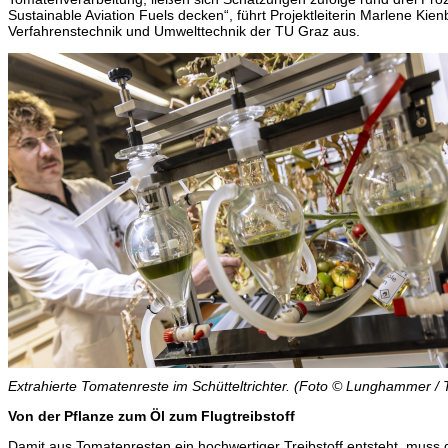
Sustainable Aviation Fuels decken“, führt Projektleiterin Marlene Kie
Verfahrenstechnik und Umwelttechnik der TU Graz aus.
Extrahierte Tomatenreste im Schütteltrichter. (Foto © Lunghammer /
Von der Pflanze zum Öl zum Flugtreibstoff
Damit aus Tomatenresten ein hochwertiger Treibstoff entsteht, muss 