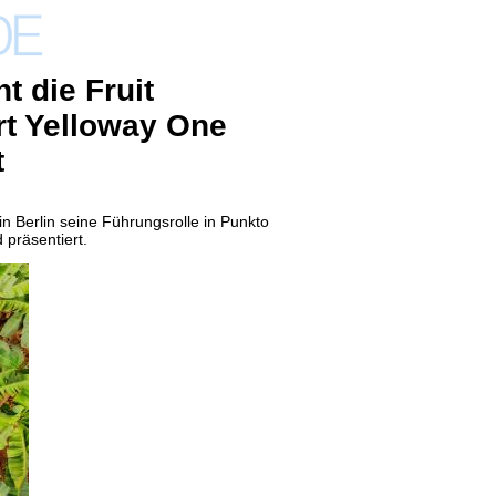
t die Fruit
rt Yelloway One
t
 in Berlin seine Führungsrolle in Punkto
d
präsentiert.