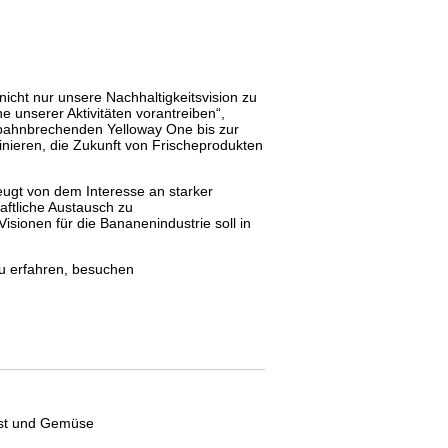
 nicht nur unsere Nachhaltigkeitsvision zu
e unserer Aktivitäten vorantreiben“,
r bahnbrechenden Yelloway One bis zur
ieren, die Zukunft von Frischeprodukten
zeugt von dem Interesse an starker
tliche Austausch zu
Visionen für die Bananenindustrie soll in
u erfahren, besuchen
Obst und Gemüse