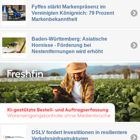
Fyffes stärkt Markenpräsenz im
Vereinigten Königreich: 79 Prozent
Markenbekanntheit
Baden-Württemberg: Asiatische
Hornisse - Förderung bei
Nestentfernungen wird erhöht
DSLV fordert Investitionen in resilientere
Verkehrsinfrastrukturen