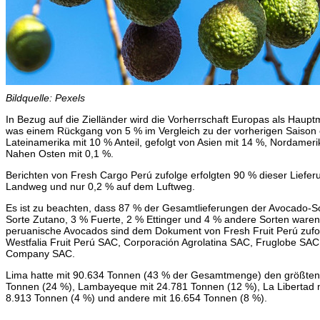
Bildquelle: Pexels
In Bezug auf die Zielländer wird die Vorherrschaft Europas als Hauptm
was einem Rückgang von 5 % im Vergleich zu der vorherigen Saison en
Lateinamerika mit 10 % Anteil, gefolgt von Asien mit 14 %, Nordameri
Nahen Osten mit 0,1 %.
Berichten von Fresh Cargo Perú zufolge erfolgten 90 % dieser Lief
Landweg und nur 0,2 % auf dem Luftweg.
Es ist zu beachten, dass 87 % der Gesamtlieferungen der Avocado-S
Sorte Zutano, 3 % Fuerte, 2 % Ettinger und 4 % andere Sorten waren
peruanische Avocados sind dem Dokument von Fresh Fruit Perú zufo
Westfalia Fruit Perú SAC, Corporación Agrolatina SAC, Fruglobe SA
Company SAC.
Lima hatte mit 90.634 Tonnen (43 % der Gesamtmenge) den größten E
Tonnen (24 %), Lambayeque mit 24.781 Tonnen (12 %), La Libertad 
8.913 Tonnen (4 %) und andere mit 16.654 Tonnen (8 %).