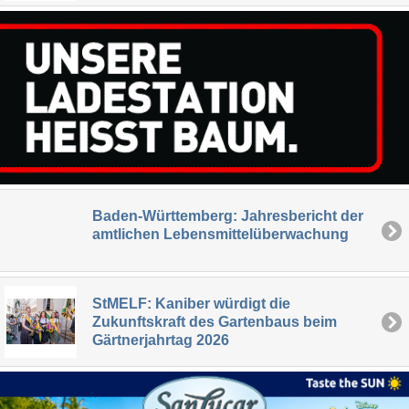
Baden-Württemberg: Jahresbericht der
amtlichen Lebensmittelüberwachung
StMELF: Kaniber würdigt die
Zukunftskraft des Gartenbaus beim
Gärtnerjahrtag 2026