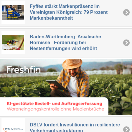
Fyffes stärkt Markenpräsenz im
Vereinigten Königreich: 79 Prozent
Markenbekanntheit
Baden-Württemberg: Asiatische
Hornisse - Förderung bei
Nestentfernungen wird erhöht
DSLV fordert Investitionen in resilientere
Verkehrsinfrastrukturen