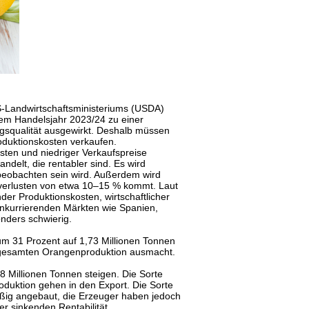
S-Landwirtschaftsministeriums (USDA)
dem Handelsjahr 2023/24 zu einer
agsqualität ausgewirkt. Deshalb müssen
roduktionskosten verkaufen.
ten und niedriger Verkaufspreise
delt, die rentabler sind. Es wird
beobachten sein wird. Außerdem wird
gsverlusten von etwa 10–15 % kommt. Laut
der Produktionskosten, wirtschaftlicher
onkurrierenden Märkten wie Spanien,
nders schwierig.
um 31 Prozent auf 1,73 Millionen Tonnen
er gesamten Orangenproduktion ausmacht.
8 Millionen Tonnen steigen. Die Sorte
oduktion gehen in den Export. Die Sorte
ßig angebaut, die Erzeuger haben jedoch
r sinkenden Rentabilität.