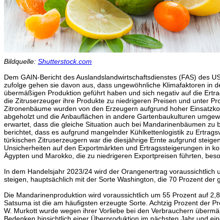
Bildquelle:
Shutterstock.com
Dem GAIN-Bericht des Auslandslandwirtschaftsdienstes (FAS) des U
zufolge gehen sie davon aus, dass ungewöhnliche Klimafaktoren in 
übermäßigen Produktion geführt haben und sich negativ auf die Ertr
die Zitruserzeuger ihre Produkte zu niedrigeren Preisen und unter P
Zitronenbäume wurden von den Erzeugern aufgrund hoher Einsatzkos
abgeholzt und die Anbauflächen in andere Gartenbaukulturen umgewan
erwartet, dass die gleiche Situation auch bei Mandarinenbäumen zu 
berichtet, dass es aufgrund mangelnder Kühlkettenlogistik zu Ertra
türkischen Zitruserzeugern war die diesjährige Ernte aufgrund steigen
Unsicherheiten auf den Exportmärkten und Ertragssteigerungen in k
Ägypten und Marokko, die zu niedrigeren Exportpreisen führten, beso
In dem Handelsjahr 2023/24 wird der Orangenertrag voraussichtlich 
steigen, hauptsächlich mit der Sorte Washington, die 70 Prozent d
Die Mandarinenproduktion wird voraussichtlich um 55 Prozent auf 2,8
Satsuma ist die am häufigsten erzeugte Sorte. Achtzig Prozent der Pr
W. Murkott wurde wegen ihrer Vorliebe bei den Verbrauchern übermä
Bedenken hinsichtlich einer Überproduktion im nächsten Jahr und eine