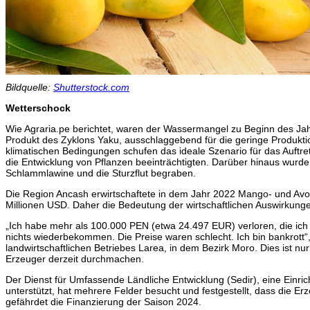
Bildquelle:
Shutterstock.com
Wetterschock
Wie Agraria.pe berichtet, waren der Wassermangel zu Beginn des Jahr
Produkt des Zyklons Yaku, ausschlaggebend für die geringe Produktio
klimatischen Bedingungen schufen das ideale Szenario für das Auftre
die Entwicklung von Pflanzen beeinträchtigten. Darüber hinaus wurd
Schlammlawine und die Sturzflut begraben.
Die Region Ancash erwirtschaftete in dem Jahr 2022 Mango- und Av
Millionen USD. Daher die Bedeutung der wirtschaftlichen Auswirkunge
„Ich habe mehr als 100.000 PEN (etwa 24.497 EUR) verloren, die ich e
nichts wiederbekommen. Die Preise waren schlecht. Ich bin bankrott“
landwirtschaftlichen Betriebes Larea, in dem Bezirk Moro. Dies ist nu
Erzeuger derzeit durchmachen.
Der Dienst für Umfassende Ländliche Entwicklung (Sedir), eine Einric
unterstützt, hat mehrere Felder besucht und festgestellt, dass die E
gefährdet die Finanzierung der Saison 2024.