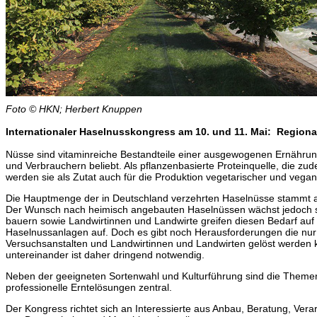
Foto © HKN; Herbert Knuppen
Internationaler Haselnusskongress am 10. und 11. Mai: Regiona
Nüsse sind vitaminreiche Bestandteile einer ausgewogenen Ernährung
und Verbrauchern beliebt. Als pflanzenbasierte Proteinquelle, die zud
werden sie als Zutat auch für die Produktion vegetarischer und vegan
Die Hauptmenge der in Deutschland verzehrten Haselnüsse stammt au
Der Wunsch nach heimisch angebauten Haselnüssen wächst jedoch s
bauern sowie Landwirtinnen und Landwirte greifen diesen Bedarf au
Haselnussanlagen auf. Doch es gibt noch Herausforderungen die nu
Versuchsanstalten und Landwirtinnen und Landwirten gelöst werden k
untereinander ist daher dringend notwendig.
Neben der geeigneten Sortenwahl und Kulturführung sind die Theme
professionelle Erntelösungen zentral.
Der Kongress richtet sich an Interessierte aus Anbau, Beratung, Ve