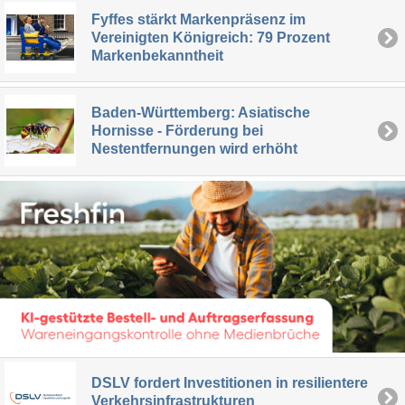
Fyffes stärkt Markenpräsenz im
Vereinigten Königreich: 79 Prozent
Markenbekanntheit
Baden-Württemberg: Asiatische
Hornisse - Förderung bei
Nestentfernungen wird erhöht
DSLV fordert Investitionen in resilientere
Verkehrsinfrastrukturen