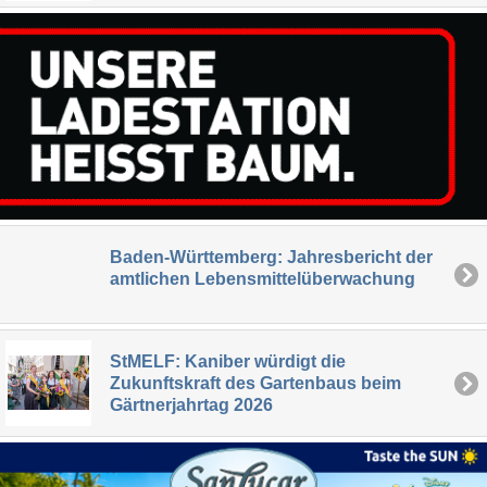
Baden-Württemberg: Jahresbericht der
amtlichen Lebensmittelüberwachung
StMELF: Kaniber würdigt die
Zukunftskraft des Gartenbaus beim
Gärtnerjahrtag 2026