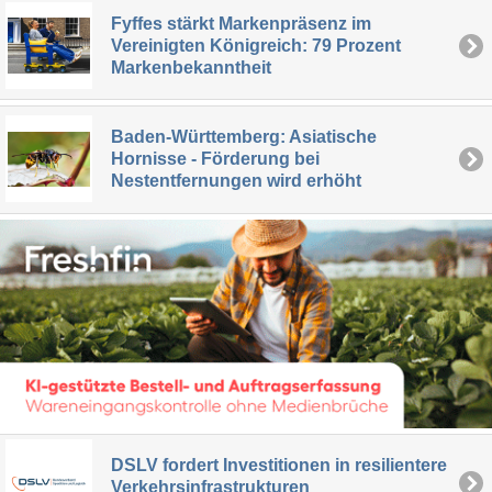
Fyffes stärkt Markenpräsenz im
Vereinigten Königreich: 79 Prozent
Markenbekanntheit
Baden-Württemberg: Asiatische
Hornisse - Förderung bei
Nestentfernungen wird erhöht
DSLV fordert Investitionen in resilientere
Verkehrsinfrastrukturen