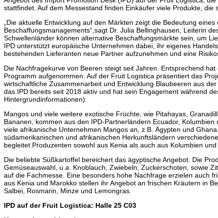
Angebot des Import Promotion Desk (IPD) auf der Fruit Logistica, die 
stattfindet. Auf dem Messestand finden Einkäufer viele Produkte, die 
„Die aktuelle Entwicklung auf den Märkten zeigt die Bedeutung eines d
Beschaffungsmanagements“,sagt Dr. Julia Bellinghausen, Leiterin de
Schwellenländer können alternative Beschaffungsmärkte sein, um L
IPD unterstützt europäische Unternehmen dabei, ihr eigenes Handel
bestehenden Lieferanten neue Partner aufzunehmen und eine Risik
Die Nachfragekurve von Beeren steigt seit Jahren. Entsprechend hat
Programm aufgenommen. Auf der Fruit Logistica präsentiert das Proj
wirtschaftliche Zusammenarbeit und Entwicklung Blaubeeren aus der 
das IPD bereits seit 2018 aktiv und hat sein Engagement während de
Hintergrundinformationen).
Mangos und viele weitere exotische Früchte, wie Pitahayas, Granadil
Bananen, kommen aus den IPD-Partnerländern Ecuador, Kolumbien 
viele afrikanische Unternehmen Mangos an, z.B. Ägypten und Ghana.
südamerikanischen und afrikanischen Herkunftsländern verschieden
begleitet Produzenten sowohl aus Kenia als auch aus Kolumbien und P
Die beliebte Süßkartoffel bereichert das ägyptische Angebot. Die P
Gemüseauswahl, u.a. Knoblauch, Zwiebeln, Zuckerschoten, sowie Zit
auf die Fachmesse. Eine besonders hohe Nachfrage erzielen auch fr
aus Kenia und Marokko stellen ihr Angebot an frischen Kräutern in Be
Salbei, Rosmarin, Minze und Lemongras.
IPD auf der Fruit Logistica: Halle 25 C03