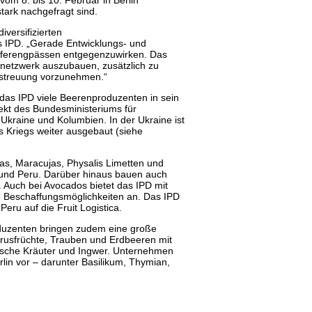
vom 8. bis 10. Februar in Berlin
stark nachgefragt sind.
iversifizierten
s IPD. „Gerade Entwicklungs- und
ieferengpässen entgegenzuwirken. Das
snetzwerk auszubauen, zusätzlich zu
ostreuung vorzunehmen.“
 das IPD viele Beerenproduzenten in sein
ekt des Bundesministeriums für
Ukraine und Kolumbien. In der Ukraine ist
s Kriegs weiter ausgebaut (siehe
las, Maracujas, Physalis Limetten und
und Peru. Darüber hinaus bauen auch
 Auch bei Avocados bietet das IPD mit
e Beschaffungsmöglichkeiten an. Das IPD
eru auf die Fruit Logistica.
roduzenten bringen zudem eine große
rusfrüchte, Trauben und Erdbeeren mit
ische Kräuter und Ingwer. Unternehmen
rlin vor – darunter Basilikum, Thymian,