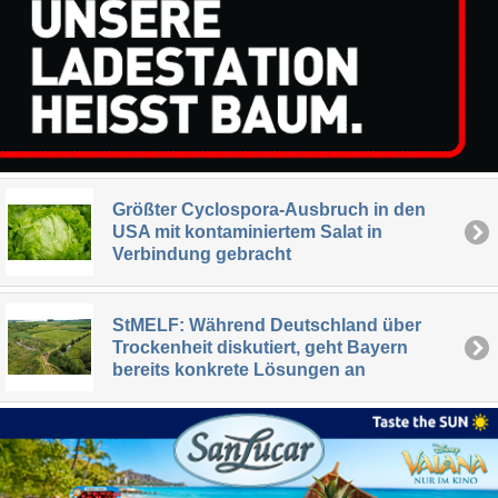
Größter Cyclospora-Ausbruch in den
USA mit kontaminiertem Salat in
Verbindung gebracht
StMELF: Während Deutschland über
Trockenheit diskutiert, geht Bayern
bereits konkrete Lösungen an