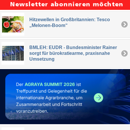
Hitzewellen in Großbritannien: Tesco
„Melonen-Boom“
BMLEH: EUDR - Bundesminister Rainer
sorgt für bürokratiearme, praxisnahe
Umsetzung