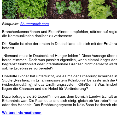
Bildquelle:
Shutterstock.com
Branchenkenner*innen und Expert*innen empfehlen, stärker auf regi
die Kommunikation darüber zu verbessern.
Die Studie ist eine der ersten in Deutschland, die sich mit der Ernäh
befasst.
„Niemand muss in Deutschland Hunger leiden.“ Diese Aussage über 
heute stimmen. Doch was passiert eigentlich, wenn einmal länger der 
begrenzt funktioniert oder internationale Grenzen dicht gemacht wer
solche Ergebnisse vorbereitet?
Charlotte Binder hat untersucht, wie es mit der Ernährungsicherheit i
Studie „Resilienz im Ernährungssystem Köln/Bonn“ befasste sich die Au
(widerstandsfähig) ist das Ernährungssystem Köln/Bonn? Was hindert 
liegen die Chancen und die Hebel für Veränderung?
Dazu befragte sie 20 Expert*innen aus dem Bereich Landwirtschaft 
Erkenntnis war: Die Fachleute sind sich einig, gleich ob Vertreter*in
oder des Handels: Das Ernährungssystem in Köln/Bonn ist derzeit nich
Weitere Informationen
.