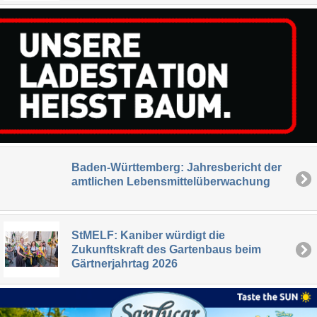
Baden-Württemberg: Jahresbericht der
amtlichen Lebensmittelüberwachung
StMELF: Kaniber würdigt die
Zukunftskraft des Gartenbaus beim
Gärtnerjahrtag 2026