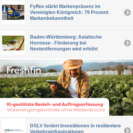
Fyffes stärkt Markenpräsenz im
Vereinigten Königreich: 79 Prozent
Markenbekanntheit
Baden-Württemberg: Asiatische
Hornisse - Förderung bei
Nestentfernungen wird erhöht
DSLV fordert Investitionen in resilientere
Verkehrsinfrastrukturen