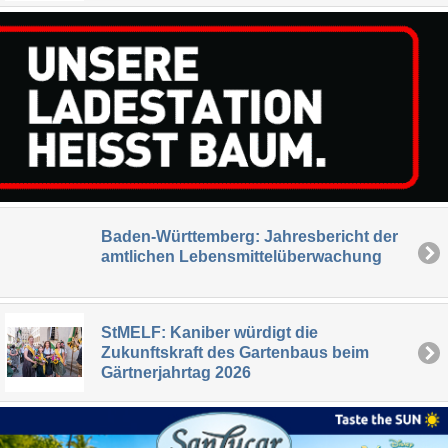
Baden-Württemberg: Jahresbericht der
amtlichen Lebensmittelüberwachung
StMELF: Kaniber würdigt die
Zukunftskraft des Gartenbaus beim
Gärtnerjahrtag 2026