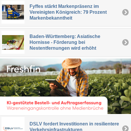
Fyffes stärkt Markenpräsenz im
Vereinigten Königreich: 79 Prozent
Markenbekanntheit
Baden-Württemberg: Asiatische
Hornisse - Förderung bei
Nestentfernungen wird erhöht
DSLV fordert Investitionen in resilientere
Verkehrsinfrastrukturen