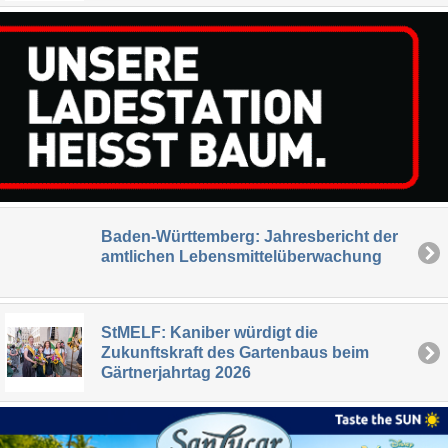
Baden-Württemberg: Jahresbericht der
amtlichen Lebensmittelüberwachung
StMELF: Kaniber würdigt die
Zukunftskraft des Gartenbaus beim
Gärtnerjahrtag 2026