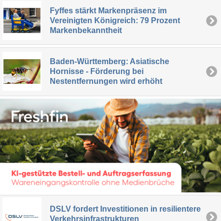
Fyffes stärkt Markenpräsenz im
Vereinigten Königreich: 79 Prozent
Markenbekanntheit
Baden-Württemberg: Asiatische
Hornisse - Förderung bei
Nestentfernungen wird erhöht
DSLV fordert Investitionen in resilientere
Verkehrsinfrastrukturen