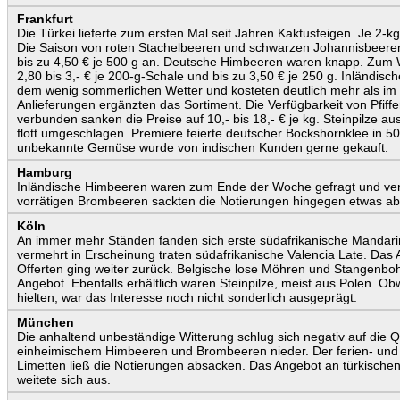
Frankfurt
Die Türkei lieferte zum ersten Mal seit Jahren Kaktusfeigen. Je 2-kg
Die Saison von roten Stachelbeeren und schwarzen Johannisbeeren
bis zu 4,50 € je 500 g an. Deutsche Himbeeren waren knapp. Zum 
2,80 bis 3,- € je 200-g-Schale und bis zu 3,50 € je 250 g. Inländisc
dem wenig sommerlichen Wetter und kosteten deutlich mehr als im 
Anlieferungen ergänzten das Sortiment. Die Verfügbarkeit von Pfiff
verbunden sanken die Preise auf 10,- bis 18,- € je kg. Steinpilze au
flott umgeschlagen. Premiere feierte deutscher Bockshornklee in 
unbekannte Gemüse wurde von indischen Kunden gerne gekauft.
Hamburg
Inländische Himbeeren waren zum Ende der Woche gefragt und verte
vorrätigen Brombeeren sackten die Notierungen hingegen etwas ab
Köln
An immer mehr Ständen fanden sich erste südafrikanische Mandarin
vermehrt in Erscheinung traten südafrikanische Valencia Late. Da
Offerten ging weiter zurück. Belgische lose Möhren und Stangenb
Angebot. Ebenfalls erhältlich waren Steinpilze, meist aus Polen. 
hielten, war das Interesse noch nicht sonderlich ausgeprägt.
München
Die anhaltend unbeständige Witterung schlug sich negativ auf die Qu
einheimischem Himbeeren und Brombeeren nieder. Der ferien- und 
Limetten ließ die Notierungen absacken. Das Angebot an türkische
weitete sich aus.