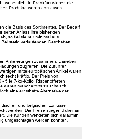
t wesentlich. In Frankfurt wiesen die
chen Produkte waren dort etwas
en die Basis des Sortimentes. Der Bedarf
r selten Anlass ihre bisherigen
, so fiel sie nur minimal aus.
 Bei stetig verlaufenden Geschäften
schen Anlieferungen zusammen. Daneben
bladungen zugreifen. Die Zufuhren
ertigen mitteleuropäischen Artikel waren
h recht kräftig. Der Preis von
,- € je 7-kg-Kollo. Rispenofferten
nisse waren mancherorts zu schwach
och eine ernsthafte Alternative dar.
ndischen und belgischen Zuflüsse
ckt werden. Die Preise stiegen daher an,
heit. Die Kunden wendeten sich daraufhin
ügig umgeschlagen werden konnten.