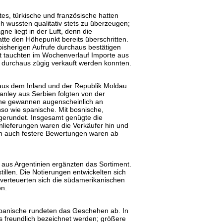
es, türkische und französische hatten
 wussten qualitativ stets zu überzeugen;
e liegt in der Luft, denn die
atte den Höhepunkt bereits überschritten.
 bisherigen Aufrufe durchaus bestätigen
t tauchten im Wochenverlauf Importe aus
 durchaus zügig verkauft werden konnten.
 aus dem Inland und der Republik Moldau
nley aus Serbien folgten von der
he gewannen augenscheinlich an
so wie spanische. Mit bosnische,
gerundet. Insgesamt genügte die
nlieferungen waren die Verkäufer hin und
ch auch festere Bewertungen waren ab
 aus Argentinien ergänzten das Sortiment.
tillen. Die Notierungen entwickelten sich
 verteuerten sich die südamerikanischen
en.
spanische rundeten das Geschehen ab. In
s freundlich bezeichnet werden; größere