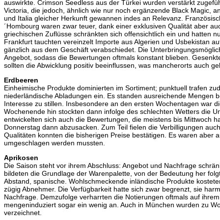
auswirkte. Crimson Seedless aus der Türkei wurden verstärkt zugefüh
Victoria, die jedoch, ähnlich wie nur noch ergänzende Black Magic, an
und Italia gleicher Herkunft gewannen indes an Relevanz. Französis
´Hombourg waren zwar teuer, dank einer exklusiven Qualität aber au
griechischen Zuflüsse schränkten sich offensichtlich ein und hatten n
Frankfurt tauchten vereinzelt Importe aus Algerien und Usbekistan auf
gänzlich aus dem Geschäft verabschiedet. Die Unterbringungsmöglich
Angebot, sodass die Bewertungen oftmals konstant blieben. Gesenkt
sollten die Abwicklung positiv beeinflussen, was mancherorts auch ge
Erdbeeren
Einheimische Produkte dominierten im Sortiment; punktuell trafen zu
niederländische Abladungen ein. Es standen ausreichende Mengen be
Interesse zu stillen. Insbesondere an den ersten Wochentagen war d
Wochenende hin stockten dann infolge des schlechten Wetters die 
entwickelten sich auch die Bewertungen, die meistens bis Mittwoch h
Donnerstag dann abzusacken. Zum Teil fielen die Verbilligungen auch r
Qualitäten konnten die bisherigen Preise bestätigen. Es waren aber 
umgeschlagen werden mussten.
Aprikosen
Die Saison steht vor ihrem Abschluss: Angebot und Nachfrage schränk
bildeten die Grundlage der Warenpalette, von der Bedeutung her folgte
Abstand, spanische. Wohlschmeckende inländische Produkte kosteten 
zügig Abnehmer. Die Verfügbarkeit hatte sich zwar begrenzt, sie har
Nachfrage. Demzufolge verharrten die Notierungen oftmals auf ihrem
mengeninduziert sogar ein wenig an. Auch in München wurden zu W
verzeichnet.