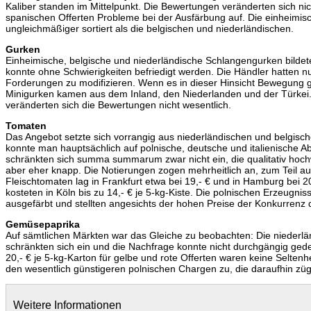
Kaliber standen im Mittelpunkt. Die Bewertungen veränderten sich nich
spanischen Offerten Probleme bei der Ausfärbung auf. Die einheimis
ungleichmäßiger sortiert als die belgischen und niederländischen.
Gurken
Einheimische, belgische und niederländische Schlangengurken bildet
konnte ohne Schwierigkeiten befriedigt werden. Die Händler hatten nu
Forderungen zu modifizieren. Wenn es in dieser Hinsicht Bewegung gab
Minigurken kamen aus dem Inland, den Niederlanden und der Türkei.
veränderten sich die Bewertungen nicht wesentlich.
Tomaten
Das Angebot setzte sich vorrangig aus niederländischen und belgi
konnte man hauptsächlich auf polnische, deutsche und italienische A
schränkten sich summa summarum zwar nicht ein, die qualitativ hochw
aber eher knapp. Die Notierungen zogen mehrheitlich an, zum Teil auc
Fleischtomaten lag in Frankfurt etwa bei 19,- € und in Hamburg bei 20
kosteten in Köln bis zu 14,- € je 5-kg-Kiste. Die polnischen Erzeug
ausgefärbt und stellten angesichts der hohen Preise der Konkurrenz d
Gemüsepaprika
Auf sämtlichen Märkten war das Gleiche zu beobachten: Die niederlä
schränkten sich ein und die Nachfrage konnte nicht durchgängig gede
20,- € je 5-kg-Karton für gelbe und rote Offerten waren keine Selten
den wesentlich günstigeren polnischen Chargen zu, die daraufhin z
Weitere Informationen