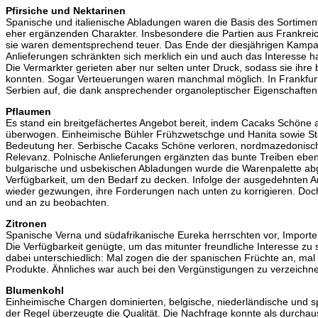
Pfirsiche und Nektarinen
Spanische und italienische Abladungen waren die Basis des Sortiment
eher ergänzenden Charakter. Insbesondere die Partien aus Frankreich
sie waren dementsprechend teuer. Das Ende der diesjährigen Kampagn
Anlieferungen schränkten sich merklich ein und auch das Interesse h
Die Vermarkter gerieten aber nur selten unter Druck, sodass sie ihre
konnten. Sogar Verteuerungen waren manchmal möglich. In Frankfur
Serbien auf, die dank ansprechender organoleptischer Eigenschaften
Pflaumen
Es stand ein breitgefächertes Angebot bereit, indem Cacaks Schöne
überwogen. Einheimische Bühler Frühzwetschge und Hanita sowie Sta
Bedeutung her. Serbische Cacaks Schöne verloren, nordmazedonisc
Relevanz. Polnische Anlieferungen ergänzten das bunte Treiben eben
bulgarische und usbekischen Abladungen wurde die Warenpalette ab
Verfügbarkeit, um den Bedarf zu decken. Infolge der ausgedehnten A
wieder gezwungen, ihre Forderungen nach unten zu korrigieren. Do
und an zu beobachten.
Zitronen
Spanische Verna und südafrikanische Eureka herrschten vor, Importe
Die Verfügbarkeit genügte, um das mitunter freundliche Interesse zu s
dabei unterschiedlich: Mal zogen die der spanischen Früchte an, mal
Produkte. Ähnliches war auch bei den Vergünstigungen zu verzeichn
Blumenkohl
Einheimische Chargen dominierten, belgische, niederländische und 
der Regel überzeugte die Qualität. Die Nachfrage konnte als durchau