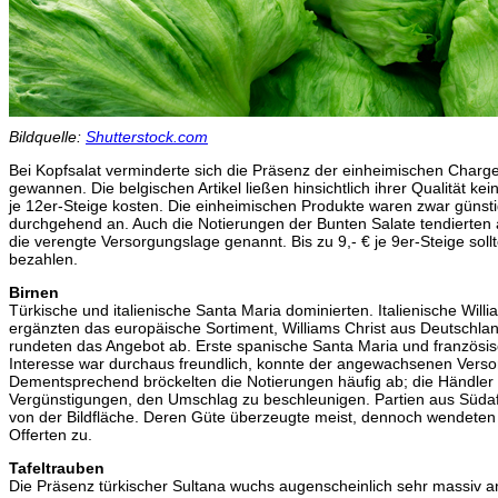
Bildquelle:
Shutterstock.com
Bei Kopfsalat verminderte sich die Präsenz der einheimischen Char
gewannen. Die belgischen Artikel ließen hinsichtlich ihrer Qualität ke
je 12er-Steige kosten. Die einheimischen Produkte waren zwar günstig
durchgehend an. Auch die Notierungen der Bunten Salate tendierten
die verengte Versorgungslage genannt. Bis zu 9,- € je 9er-Steige soll
bezahlen.
Birnen
Türkische und italienische Santa Maria dominierten. Italienische Wil
ergänzten das europäische Sortiment, Williams Christ aus Deutschla
rundeten das Angebot ab. Erste spanische Santa Maria und französisc
Interesse war durchaus freundlich, konnte der angewachsenen Versor
Dementsprechend bröckelten die Notierungen häufig ab; die Händler
Vergünstigungen, den Umschlag zu beschleunigen. Partien aus Süda
von der Bildfläche. Deren Güte überzeugte meist, dennoch wendeten
Offerten zu.
Tafeltrauben
Die Präsenz türkischer Sultana wuchs augenscheinlich sehr massiv an