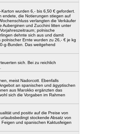
-Karton wurden 6,- bis 6,50 € gefordert.
 endete, die Notierungen stiegen auf
Wochenschluss verlangten die Verkäufer
he Auberginen und Zucchini litten unter
Vorjahreszeitraum; polnische
erlingen dehnte sich aus und damit
s polnischer Ernte wurden zu 26,- € je kg
500-g-Bunden. Das weitgehend
uerten sich. Bei zu reichlich
.
en, meist Nadorcott. Ebenfalls
s Angebot an spanischen und ägyptischen
ohnen aus Marokko ergänzten das
Obwohl sich die Vorgaben im Rahmen
alität und positiv auf die Preise von
urlaubsbedingt stockende Absatz von
n Feigen und spanischen Kaktusfeigen