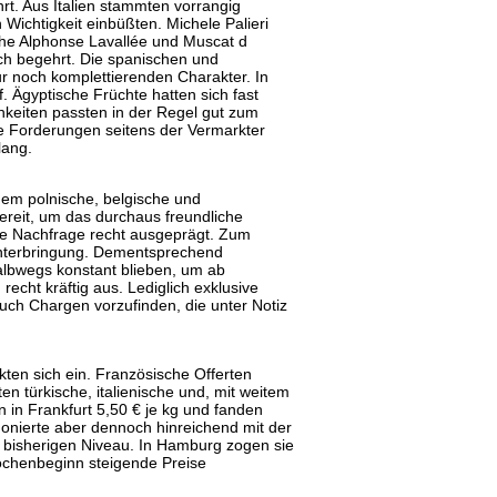
rt. Aus Italien stammten vorrangig
 Wichtigkeit einbüßten. Michele Palieri
che Alphonse Lavallée und Muscat d
ch begehrt. Die spanischen und
ur noch komplettierenden Charakter. In
. Ägyptische Früchte hatten sich fast
keiten passten in der Regel gut zum
e Forderungen seitens der Vermarkter
lang.
dem polnische, belgische und
reit, um das durchaus freundliche
ie Nachfrage recht ausgeprägt. Zum
Unterbringung. Dementsprechend
albwegs konstant blieben, um ab
echt kräftig aus. Lediglich exklusive
auch Chargen vorzufinden, die unter Notiz
ten sich ein. Französische Offerten
n türkische, italienische und, mit weitem
in Frankfurt 5,50 € je kg und fanden
monierte aber dennoch hinreichend mit der
 bisherigen Niveau. In Hamburg zogen sie
ochenbeginn steigende Preise