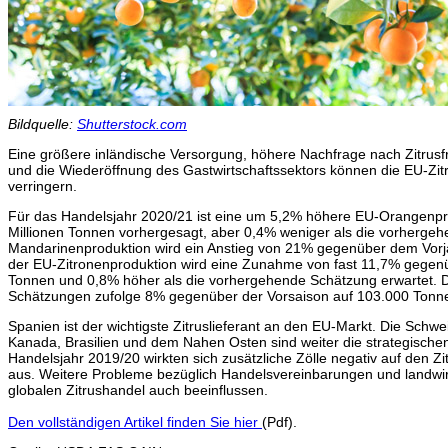
Bildquelle:
Shutterstock.com
Eine größere inländische Versorgung, höhere Nachfrage nach Zitrus
und die Wiederöffnung des Gastwirtschaftssektors können die EU-Zi
verringern.
Für das Handelsjahr 2020/21 ist eine um 5,2% höhere EU-Orangenprod
Millionen Tonnen vorhergesagt, aber 0,4% weniger als die vorherge
Mandarinenproduktion wird ein Anstieg von 21% gegenüber dem Vorjah
der EU-Zitronenproduktion wird eine Zunahme von fast 11,7% gegenüb
Tonnen und 0,8% höher als die vorhergehende Schätzung erwartet. D
Schätzungen zufolge 8% gegenüber der Vorsaison auf 103.000 Tonne
Spanien ist der wichtigste Zitruslieferant an den EU-Markt. Die Schw
Kanada, Brasilien und dem Nahen Osten sind weiter die strategisch
Handelsjahr 2019/20 wirkten sich zusätzliche Zölle negativ auf den 
aus. Weitere Probleme bezüglich Handelsvereinbarungen und landwir
globalen Zitrushandel auch beeinflussen.
Den vollständigen Artikel finden Sie hier
(Pdf).