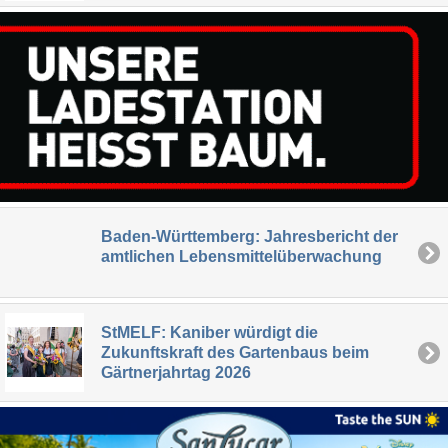
Baden-Württemberg: Jahresbericht der
amtlichen Lebensmittelüberwachung
StMELF: Kaniber würdigt die
Zukunftskraft des Gartenbaus beim
Gärtnerjahrtag 2026