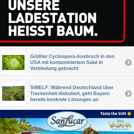
Größter Cyclospora-Ausbruch in den
USA mit kontaminiertem Salat in
Verbindung gebracht
StMELF: Während Deutschland über
Trockenheit diskutiert, geht Bayern
bereits konkrete Lösungen an