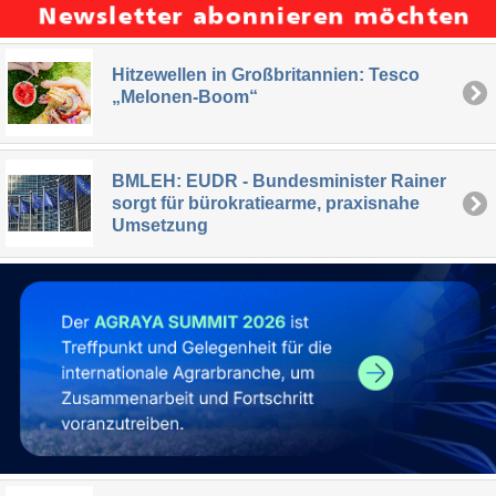
Hitzewellen in Großbritannien: Tesco
„Melonen-Boom“
BMLEH: EUDR - Bundesminister Rainer
sorgt für bürokratiearme, praxisnahe
Umsetzung