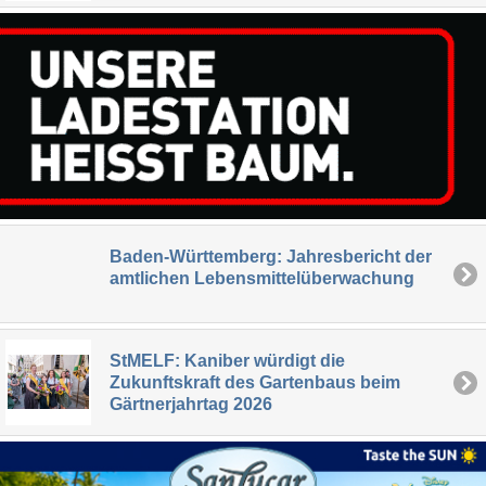
Baden-Württemberg: Jahresbericht der
amtlichen Lebensmittelüberwachung
StMELF: Kaniber würdigt die
Zukunftskraft des Gartenbaus beim
Gärtnerjahrtag 2026