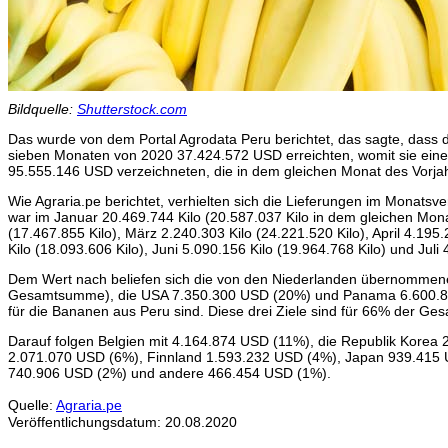
Bildquelle:
Shutterstock.com
Das wurde von dem Portal Agrodata Peru berichtet, das sagte, dass 
sieben Monaten von 2020 37.424.572 USD erreichten, womit sie ei
95.555.146 USD verzeichneten, die in dem gleichen Monat des Vorja
Wie Agraria.pe berichtet, verhielten sich die Lieferungen im Monatsve
war im Januar 20.469.744 Kilo (20.587.037 Kilo in dem gleichen Mon
(17.467.855 Kilo), März 2.240.303 Kilo (24.221.520 Kilo), April 4.195
Kilo (18.093.606 Kilo), Juni 5.090.156 Kilo (19.964.768 Kilo) und Juli 
Dem Wert nach beliefen sich die von den Niederlanden übernomme
Gesamtsumme), die USA 7.350.300 USD (20%) und Panama 6.600.875
für die Bananen aus Peru sind. Diese drei Ziele sind für 66% der Ge
Darauf folgen Belgien mit 4.164.874 USD (11%), die Republik Korea
2.071.070 USD (6%), Finnland 1.593.232 USD (4%), Japan 939.415 
740.906 USD (2%) und andere 466.454 USD (1%).
Quelle:
Agraria.pe
Veröffentlichungsdatum: 20.08.2020