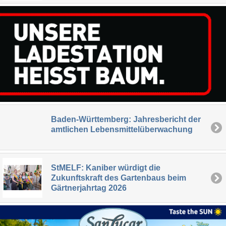
Baden-Württemberg: Jahresbericht der
amtlichen Lebensmittelüberwachung
StMELF: Kaniber würdigt die
Zukunftskraft des Gartenbaus beim
Gärtnerjahrtag 2026