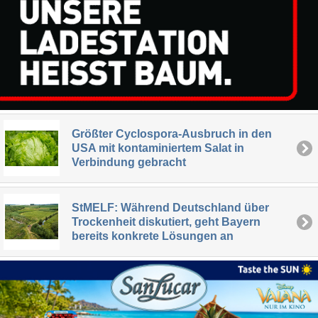
Größter Cyclospora-Ausbruch in den
USA mit kontaminiertem Salat in
Verbindung gebracht
StMELF: Während Deutschland über
Trockenheit diskutiert, geht Bayern
bereits konkrete Lösungen an