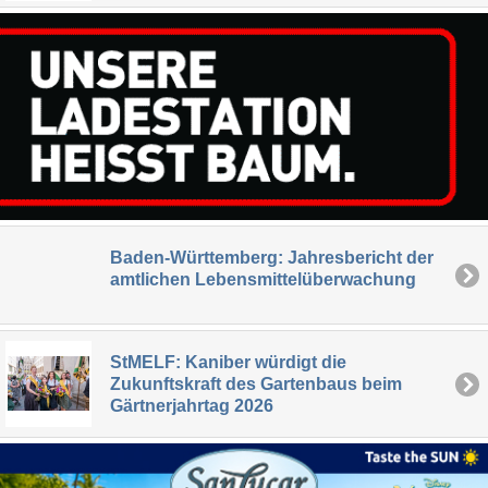
Baden-Württemberg: Jahresbericht der
amtlichen Lebensmittelüberwachung
StMELF: Kaniber würdigt die
Zukunftskraft des Gartenbaus beim
Gärtnerjahrtag 2026